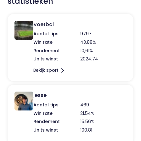
statistieken
Voetbal
Aantal tips
9797
Win rate
43.88%
Rendement
10,61%
Units winst
2024.74
Bekijk sport
jesse
Aantal tips
469
Win rate
21.54%
Rendement
15.56%
Units winst
100.81