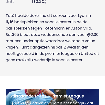
Units
1 (0.2%)
Tetê haalde deze line dit seizoen voor Lyon in
11/16 basisplekken en voor Leicester in beide
basisplekken tegen Tottenham en Aston Villa.
Bet365 biedt deze weddenschap aan voor @2,00
met een under optie waardoor we mooie value
krijgen. 1 unit aangezien hij pas 2 wedstrijden
heeft gespeeld in de premier league en United uit
geen makkelijk wedstrijd is voor Leicester.
Stilstaande fases - Premier League
Bij het leren wedden op sport is het belangrijk dat