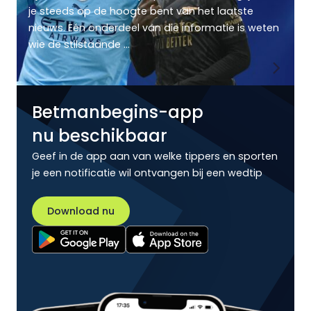
je steeds op de hoogte bent van het laatste
nieuws. Eén onderdeel van die informatie is weten
wie de stilstaande ...
Betmanbegins-app
nu beschikbaar
Geef in de app aan van welke tippers en sporten
je een notificatie wil ontvangen bij een wedtip
Download nu