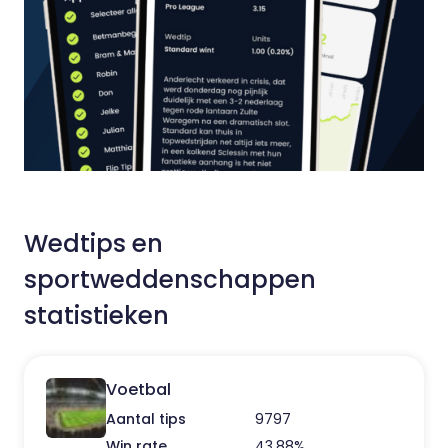
Wedtips en
sportweddenschappen
statistieken
Voetbal
Aantal tips
9797
Win rate
43.88%