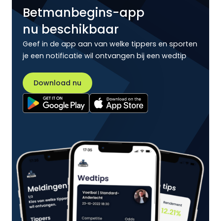
Betmanbegins-app
nu beschikbaar
Geef in de app aan van welke tippers en sporten
je een notificatie wil ontvangen bij een wedtip
Download nu