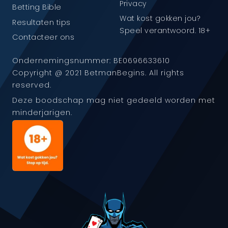
Privacy
Betting Bible
Wat kost gokken jou?
Resultaten tips
Speel verantwoord. 18+
Contacteer ons
Ondernemingsnummer: BE0696633610
Copyright @ 2021 BetmanBegins. All rights
reserved.
Deze boodschap mag niet gedeeld worden met
minderjarigen.