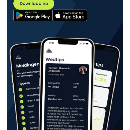
Download nu