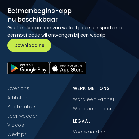
Betmanbegins-app
nu beschikbaar
Geef in de app aan van welke tippers en sporten je
een notificatie wil ontvangen bij een wedtip
Download nu
Over ons
WERK MET ONS
Artikelen
Word een Partner
Bookmakers
Word een tipper
Leer wedden
LEGAAL
Videos
Voorwaarden
Wedtips