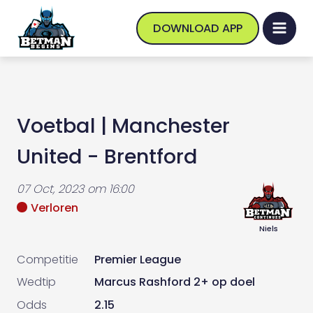
DOWNLOAD APP
Voetbal
|
Manchester
United - Brentford
07 Oct, 2023
om
16:00
Verloren
Niels
Competitie
Premier League
Wedtip
Marcus Rashford 2+ op doel
Odds
2.15