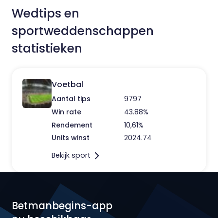
Wedtips en
sportweddenschappen
statistieken
Voetbal
Aantal tips
9797
Win rate
43.88%
Rendement
10,61%
Units winst
2024.74
Bekijk sport
Betmanbegins-app