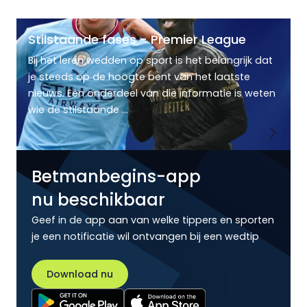
Stilstaande fases - Premier League
Bij het leren wedden op sport is het belangrijk dat
je steeds op de hoogte bent van het laatste
nieuws. Eén onderdeel van die informatie is weten
wie de stilstaande ...
Betmanbegins-app
nu beschikbaar
Geef in de app aan van welke tippers en sporten
je een notificatie wil ontvangen bij een wedtip
Download nu