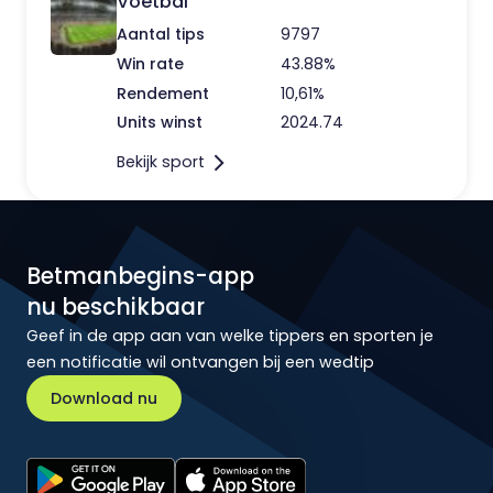
Voetbal
Aantal tips
9797
Win rate
43.88%
Rendement
10,61%
Units winst
2024.74
Bekijk sport
Betmanbegins-app
nu beschikbaar
Geef in de app aan van welke tippers en sporten je
een notificatie wil ontvangen bij een wedtip
Download nu