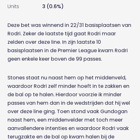
Units
3 (0.6%)
Deze bet was winnend in 22/31 basisplaatsen van
Rodri. Zeker de laatste tijd gaat Rodri maar
zelden over deze line. In zijn laatste 10
basisplaatsen in de Premier League kwam Rodri
geen enkele keer boven de 99 passes.
Stones staat nu naast hem op het middenveld,
waardoor Rodri zelf minder hoeft in te zakken en
de bal op te halen. Hierdoor voorzie ik minder
passes van hem dan in de wedstrijden dat hij wel
over deze line ging. Toen stond vaak Gundogan
naast hem, een middenvelder met toch meer
aanvallendere intenties en waardoor Rodri vaak
terugzakte en de bal op kwam halen bij de