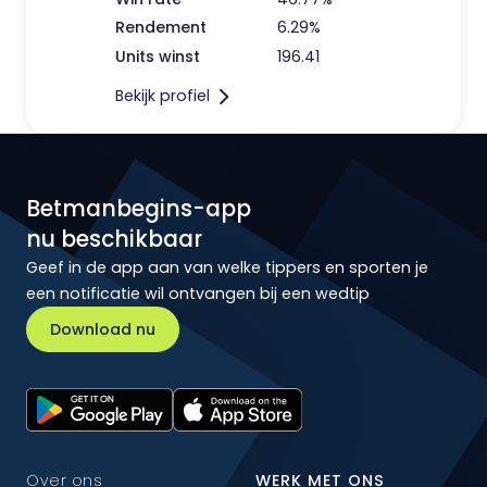
Rendement
6.29%
Units winst
196.41
Bekijk profiel
Betmanbegins-app
nu beschikbaar
Geef in de app aan van welke tippers en sporten je
een notificatie wil ontvangen bij een wedtip
Download nu
Over ons
WERK MET ONS