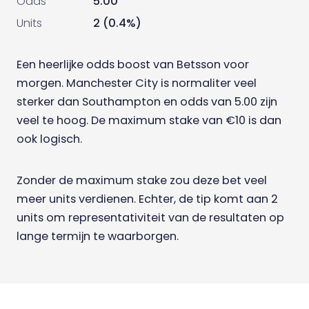
Odds
5.00
Units
2 (0.4%)
Een heerlijke odds boost van Betsson voor
morgen. Manchester City is normaliter veel
sterker dan Southampton en odds van 5.00 zijn
veel te hoog. De maximum stake van €10 is dan
ook logisch.
Zonder de maximum stake zou deze bet veel
meer units verdienen. Echter, de tip komt aan 2
units om representativiteit van de resultaten op
lange termijn te waarborgen.