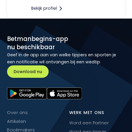
Bekijk profiel
Betmanbegins-app
nu beschikbaar
Geef in de app aan van welke tippers en sporten je
een notificatie wil ontvangen bij een wedtip
Download nu
Over ons
WERK MET ONS
Artikelen
Word een Partner
Bookmakers
Word een tipper