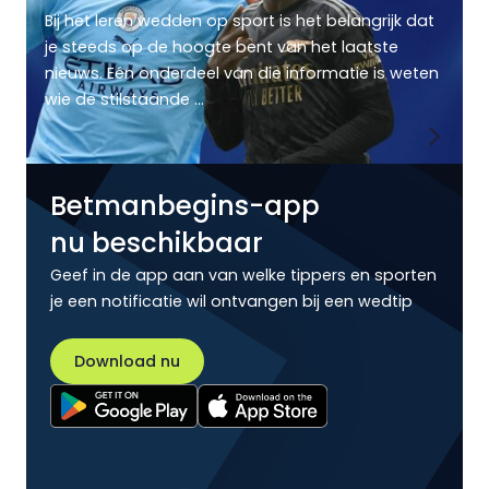
Bij het leren wedden op sport is het belangrijk dat
je steeds op de hoogte bent van het laatste
nieuws. Eén onderdeel van die informatie is weten
wie de stilstaande ...
Betmanbegins-app
nu beschikbaar
Geef in de app aan van welke tippers en sporten
je een notificatie wil ontvangen bij een wedtip
Download nu