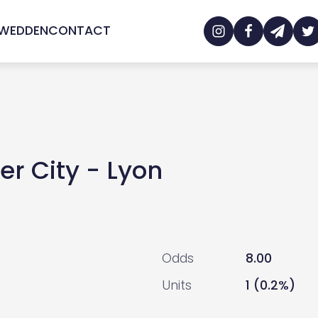
 WEDDEN
CONTACT
r City - Lyon
Odds
8.00
Units
1 (0.2%)