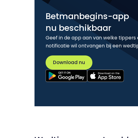
Betmanbegins-app
nu beschikbaar
Geef in de app aan van welke tippers 
notificatie wil ontvangen bij een wedti
Download nu