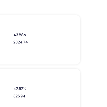
43.88%
2024.74
42.62%
326.94