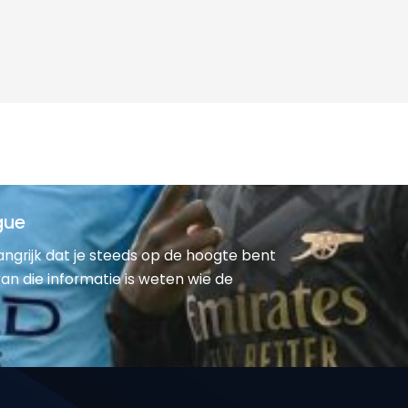
gue
langrijk dat je steeds op de hoogte bent
an die informatie is weten wie de