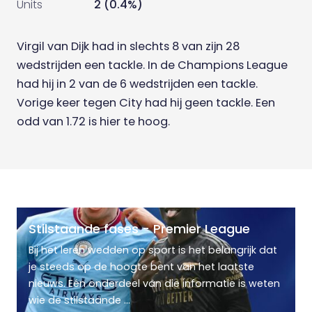
Units
2 (0.4%)
Virgil van Dijk had in slechts 8 van zijn 28
wedstrijden een tackle. In de Champions League
had hij in 2 van de 6 wedstrijden een tackle.
Vorige keer tegen City had hij geen tackle. Een
odd van 1.72 is hier te hoog.
Stilstaande fases - Premier League
Bij het leren wedden op sport is het belangrijk dat
je steeds op de hoogte bent van het laatste
nieuws. Eén onderdeel van die informatie is weten
wie de stilstaande ...