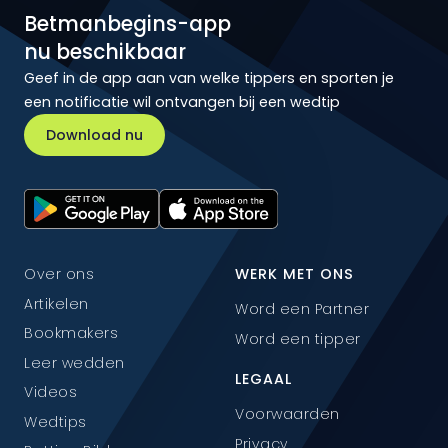
Betmanbegins-app
nu beschikbaar
Geef in de app aan van welke tippers en sporten je
een notificatie wil ontvangen bij een wedtip
Download nu
Over ons
WERK MET ONS
Artikelen
Word een Partner
Bookmakers
Word een tipper
Leer wedden
LEGAAL
Videos
Voorwaarden
Wedtips
Privacy