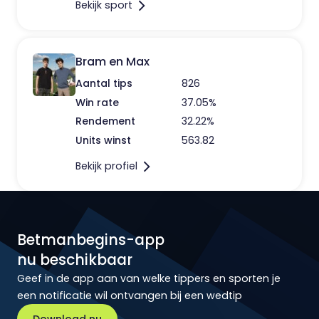
Bekijk sport
Bram en Max
Aantal tips
826
Win rate
37.05%
Rendement
32.22%
Units winst
563.82
Bekijk profiel
Betmanbegins-app
nu beschikbaar
Geef in de app aan van welke tippers en sporten je
een notificatie wil ontvangen bij een wedtip