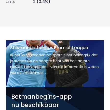
Units
2 (0.4%)
Stilstaande fases - Premier League
Bij het leren wedden op sport is het belangrijk dat
je steeds op de hoogte bent van het laatste
nieuws. Eén onderdeel van die informatie is weten
wie de stilstaande ...
Betmanbegins-app
nu beschikbaar