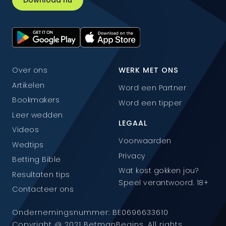
Download nu
Over ons
WERK MET ONS
Artikelen
Word een Partner
Bookmakers
Word een tipper
Leer wedden
LEGAAL
Videos
Voorwaarden
Wedtips
Privacy
Betting Bible
Wat kost gokken jou?
Resultaten tips
Speel verantwoord. 18+
Contacteer ons
Ondernemingsnummer: BE0696633610
Copyright @ 2021 BetmanBegins. All rights