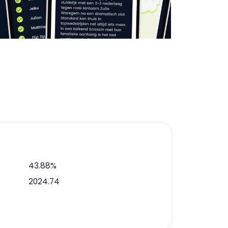
43.88%
2024.74