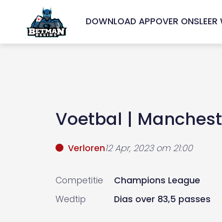
DOWNLOAD APP
OVER ONS
LEER
Voetbal
|
Manchest
Verloren
12 Apr, 2023
om
21:00
Competitie
Champions League
Wedtip
Dias over 83,5 passes