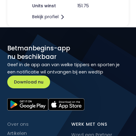
Units winst
151.75
Bekijk profiel
Betmanbegins-app
nu beschikbaar
Geef in de app aan van welke tippers en sporten je
een notificatie wil ontvangen bij een wedtip
Download nu
Over ons
WERK MET ONS
Artikelen
Word een Partner