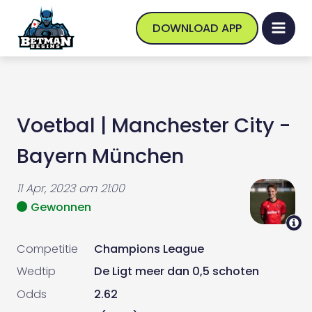
DOWNLOAD APP
Voetbal
|
Manchester City -
Bayern München
11 Apr, 2023
om
21:00
Gewonnen
Competitie
Champions League
Wedtip
De Ligt meer dan 0,5 schoten
Odds
2.62