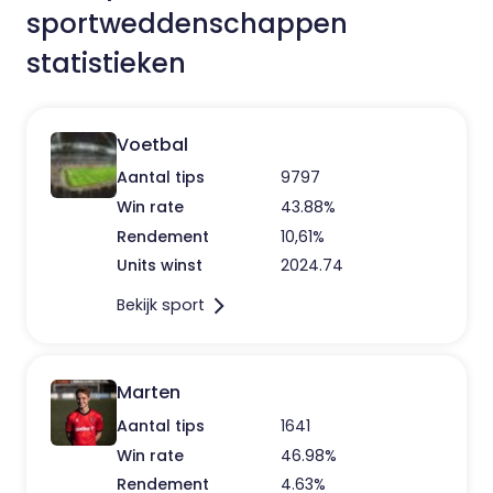
sportweddenschappen
statistieken
Voetbal
Aantal tips
9797
Win rate
43.88%
Rendement
10,61%
Units winst
2024.74
Bekijk sport
Marten
Aantal tips
1641
Win rate
46.98%
Rendement
4.63%