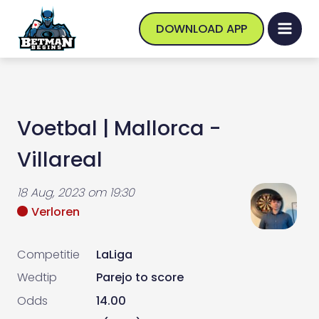
DOWNLOAD APP
Voetbal
|
Mallorca -
Villareal
18 Aug, 2023
om
19:30
Verloren
Competitie
LaLiga
Wedtip
Parejo to score
Odds
14.00