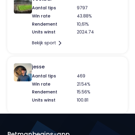
Aantal tips
9797
Win rate
43.88%
Rendement
10,61%
Units winst
2024.74
Bekijk sport
jesse
Aantal tips
469
Win rate
21.54%
Rendement
15.56%
Units winst
100.81
Betmanbegins-app