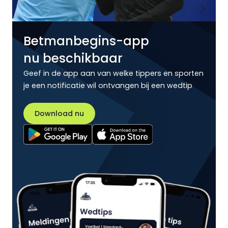
Betmanbegins-app
nu beschikbaar
Geef in de app aan van welke tippers en sporten
je een notificatie wil ontvangen bij een wedtip
Download nu