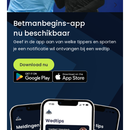
Betmanbegins-app
nu beschikbaar
Geef in de app aan van welke tippers en sporten
je een notificatie wil ontvangen bij een wedtip
Download nu