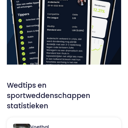
Wedtips en
sportweddenschappen
statistieken
Voetbal