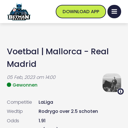
DOWNLOAD APP
Voetbal
|
Mallorca - Real
Madrid
05 Feb, 2023
om
14:00
Gewonnen
Competitie
LaLiga
Wedtip
Rodrygo over 2.5 schoten
Odds
1.91