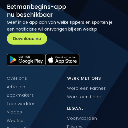
Betmanbegins-app
nu beschikbaar
Geef in de app aan van welke tippers en sporten je
een notificatie wil ontvangen bij een wedtip
Download nu
Over ons
WERK MET ONS
Artikelen
Word een Partner
Bookmakers
Word een tipper
Leer wedden
LEGAAL
Videos
Voorwaarden
Wedtips
Privacy