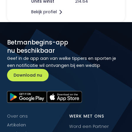
Units winst
214.64
Bekijk profiel
Betmanbegins-app
nu beschikbaar
Geef in de app aan van welke tippers en sporten je
een notificatie wil ontvangen bij een wedtip
Download nu
Over ons
WERK MET ONS
Artikelen
Word een Partner