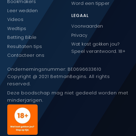
Bookmakers
Word een tipper
Leer wedden
LEGAAL
Videos
Voorwaarden
Wedtips
Privacy
Betting Bible
Wat kost gokken jou?
Resultaten tips
Speel verantwoord. 18+
Contacteer ons
Ondernemingsnummer: BE0696633610
Copyright @ 2021 BetmanBegins. All rights
reserved.
Deze boodschap mag niet gedeeld worden met
minderjarigen.