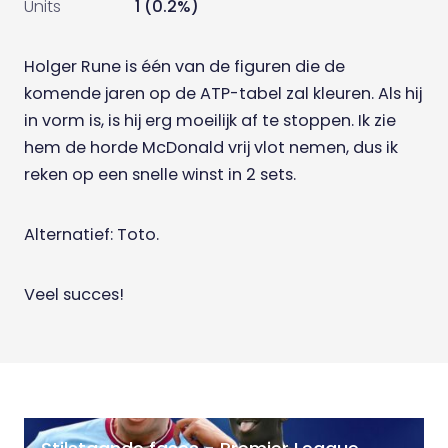
Units
1 (0.2%)
Holger Rune is één van de figuren die de
komende jaren op de ATP-tabel zal kleuren. Als hij
in vorm is, is hij erg moeilijk af te stoppen. Ik zie
hem de horde McDonald vrij vlot nemen, dus ik
reken op een snelle winst in 2 sets.
Alternatief: Toto.
Veel succes!