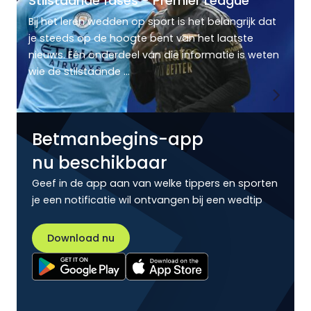
Stilstaande fases - Premier League
Bij het leren wedden op sport is het belangrijk dat
je steeds op de hoogte bent van het laatste
nieuws. Eén onderdeel van die informatie is weten
wie de stilstaande ...
Betmanbegins-app
nu beschikbaar
Geef in de app aan van welke tippers en sporten
je een notificatie wil ontvangen bij een wedtip
Download nu