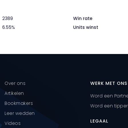
2389
Win rate
6.55%
Units winst
Over ons
WERK MET ONS
Artikelen
Word een Partn
Bookmakers
Word een tipper
Leer wedden
LEGAAL
Videos