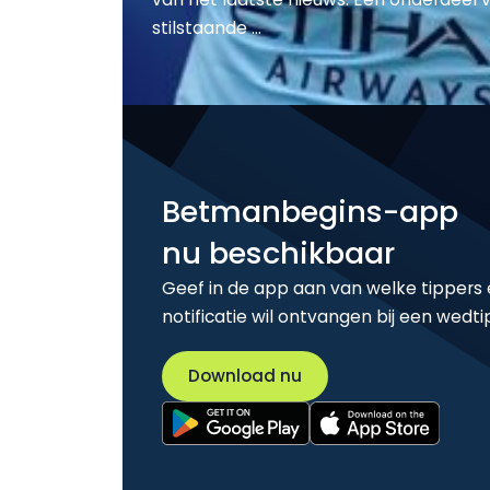
stilstaande ...
Betmanbegins-app
nu beschikbaar
Geef in de app aan van welke tippers 
notificatie wil ontvangen bij een wedti
Download nu