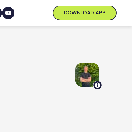
DOWNLOAD APP