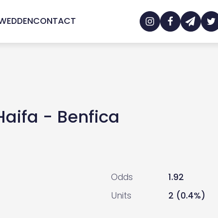
 WEDDEN
CONTACT
aifa - Benfica
Odds
1.92
Units
2 (0.4%)