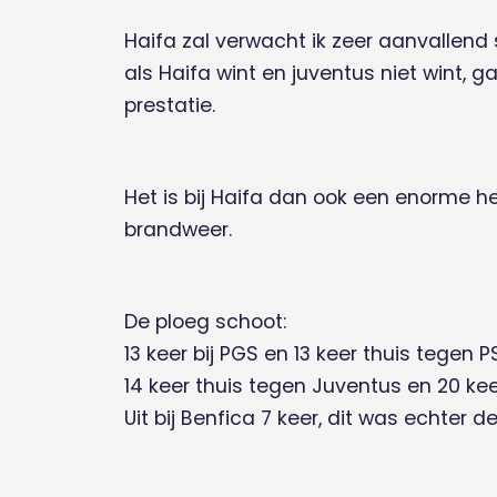
Haifa zal verwacht ik zeer aanvallend
als Haifa wint en juventus niet wint, 
prestatie.
Het is bij Haifa dan ook een enorme h
brandweer.
De ploeg schoot:
13 keer bij PGS en 13 keer thuis tegen 
14 keer thuis tegen Juventus en 20 kee
Uit bij Benfica 7 keer, dit was echter 