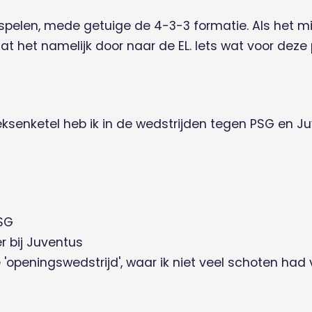
 spelen, mede getuige de 4-3-3 formatie. Als het m
gaat het namelijk door naar de EL. Iets wat voor dez
eksenketel heb ik in de wedstrijden tegen PSG en J
PSG
r bij Juventus
de 'openingswedstrijd', waar ik niet veel schoten had