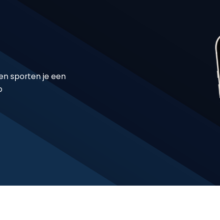
en sporten je een
p