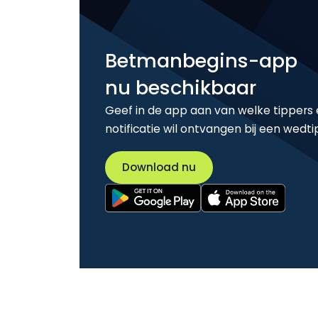
Betmanbegins-app
nu beschikbaar
Geef in de app aan van welke tippers 
notificatie wil ontvangen bij een wedti
Download nu