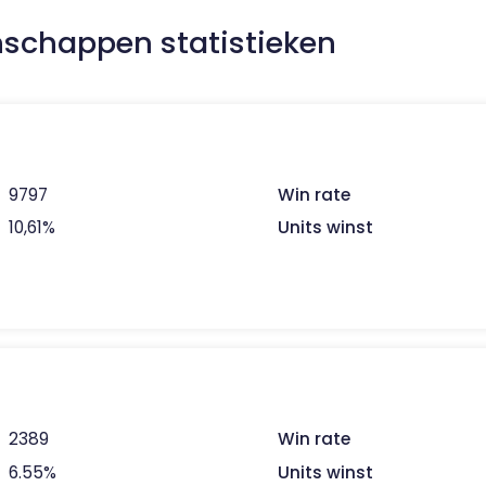
schappen statistieken
9797
Win rate
10,61%
Units winst
2389
Win rate
6.55%
Units winst