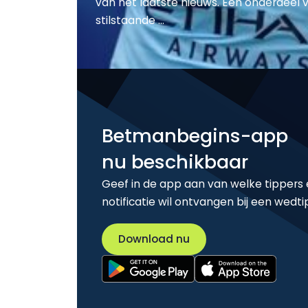
van het laatste nieuws. Eén onderdeel v
stilstaande ...
Betmanbegins-app
nu beschikbaar
Geef in de app aan van welke tippers 
notificatie wil ontvangen bij een wedti
Download nu