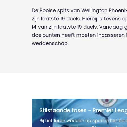
De Poolse spits van Wellington Phoeni
zijn laatste 19 duels. Hierbij is teven
14 van zijn laatste 19 duels. Vandaag
doelpunten heeft moeten incasseren i
weddenschap.
Stilstaande fases - Premier Lea
Bij het leren wedden op sport is het be