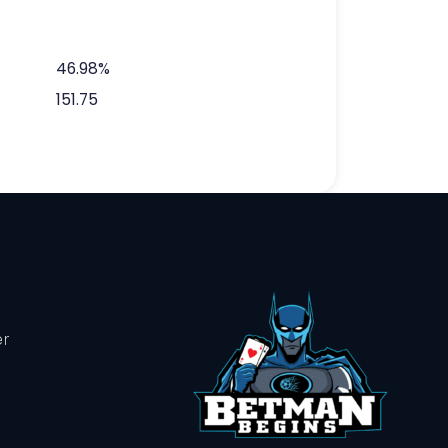
46.98%
151.75
er