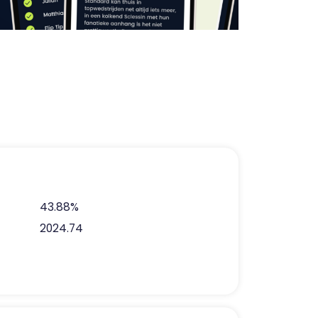
43.88%
2024.74