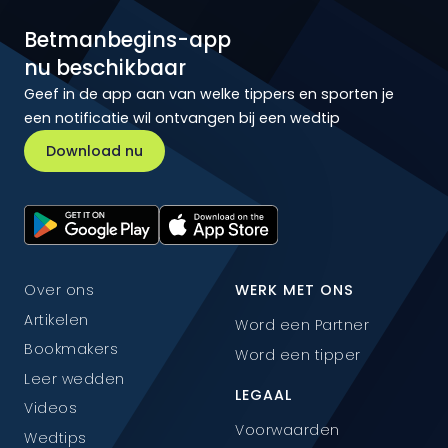
Betmanbegins-app
nu beschikbaar
Geef in de app aan van welke tippers en sporten je
een notificatie wil ontvangen bij een wedtip
Download nu
Over ons
WERK MET ONS
Artikelen
Word een Partner
Bookmakers
Word een tipper
Leer wedden
LEGAAL
Videos
Voorwaarden
Wedtips