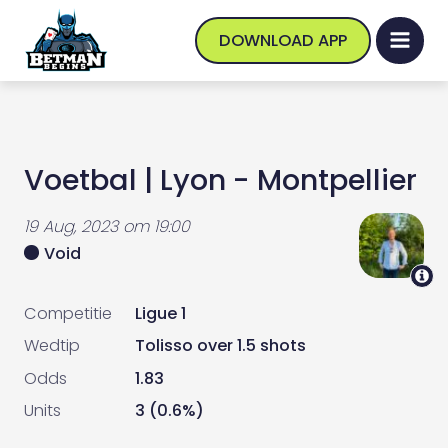
DOWNLOAD APP
Voetbal
|
Lyon - Montpellier
19 Aug, 2023
om
19:00
Void
Competitie
Ligue 1
Wedtip
Tolisso over 1.5 shots
Odds
1.83
Units
3 (0.6%)