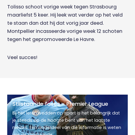
Tolisso schoot vorige week tegen Strasbourg
maarliefst 5 keer. Hij leek wat verder op het veld
te staan dan dat hij dat vorig jaar deed.
Montpellier incasseerde vorige week 12 schoten
tegen het gepromoveerde Le Havre.
Veel succes!
Stilstaande fases - Premier League
Bij het leren wedden op sport is het belangrijk dat
je steeds op de hoogte bent van het laatste
nieuws. Eén onderdeel van die informatie is weten
wie de stilstaande ...