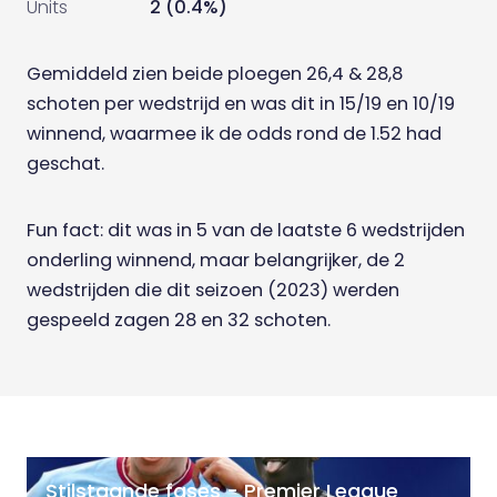
Units
2 (0.4%)
Gemiddeld zien beide ploegen 26,4 & 28,8
schoten per wedstrijd en was dit in 15/19 en 10/19
winnend, waarmee ik de odds rond de 1.52 had
geschat.
Fun fact: dit was in 5 van de laatste 6 wedstrijden
onderling winnend, maar belangrijker, de 2
wedstrijden die dit seizoen (2023) werden
gespeeld zagen 28 en 32 schoten.
Stilstaande fases - Premier League