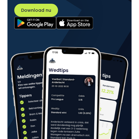
Download nu