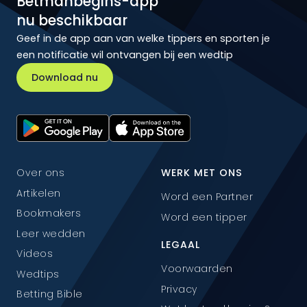
Betmanbegins-app
nu beschikbaar
Geef in de app aan van welke tippers en sporten je
een notificatie wil ontvangen bij een wedtip
Download nu
Over ons
WERK MET ONS
Artikelen
Word een Partner
Bookmakers
Word een tipper
Leer wedden
LEGAAL
Videos
Voorwaarden
Wedtips
Privacy
Betting Bible