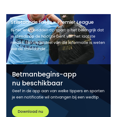
Stilstaande fases - Premier League
Bij het leren wedden op sport is het belangrijk dat
je steeds op de hoogte bent van het laatste
nieuws. Eén onderdeel van die informatie is weten
wie de stilstaande ...
Betmanbegins-app
nu beschikbaar
Geef in de app aan van welke tippers en sporten
je een notificatie wil ontvangen bij een wedtip
Download nu