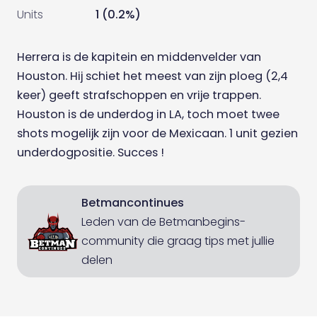
Units
1 (0.2%)
Herrera is de kapitein en middenvelder van
Houston. Hij schiet het meest van zijn ploeg (2,4
keer) geeft strafschoppen en vrije trappen.
Houston is de underdog in LA, toch moet twee
shots mogelijk zijn voor de Mexicaan. 1 unit gezien
underdogpositie. Succes !
Betmancontinues
Leden van de Betmanbegins-
community die graag tips met jullie
delen