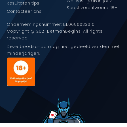
Wat kost gokken jou?
Resultaten tips
Speel verantwoord. 18+
Contacteer ons
Ondernemingsnummer: BE0696633610
Copyright @ 2021 BetmanBegins. All rights
reserved.
Deze boodschap mag niet gedeeld worden met
minderjarigen.