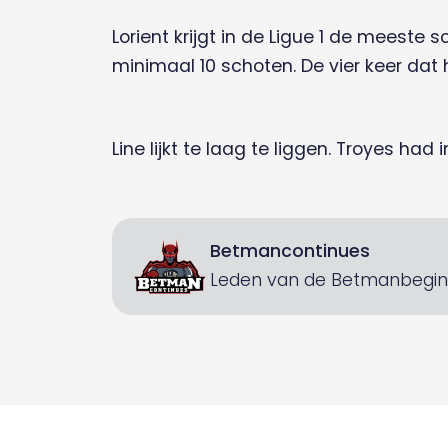
Lorient krijgt in de Ligue 1 de meeste
minimaal 10 schoten. De vier keer dat h
Line lijkt te laag te liggen. Troyes had
Betmancontinues
Leden van de Betmanbegins