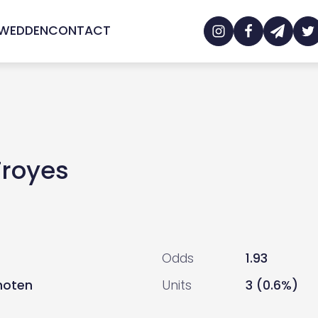
 WEDDEN
CONTACT
Troyes
Odds
1.93
hoten
Units
3 (0.6%)