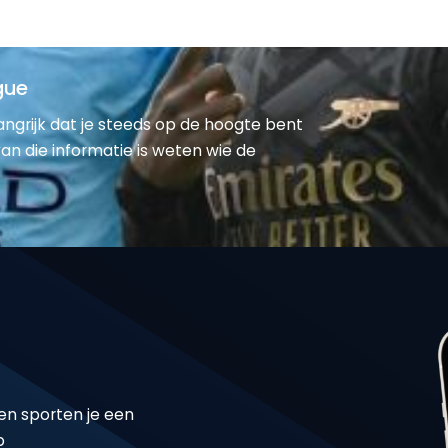
gue
langrijk dat je steeds op de hoogte bent
an die informatie is weten wie de
en sporten je een
p