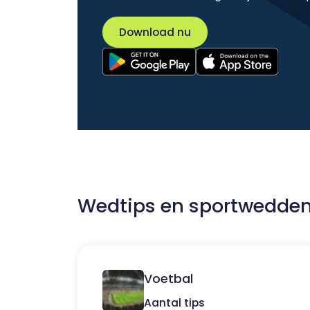
Download nu
Wedtips en sportwedden
Voetbal
Aantal tips