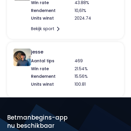
Win rate
43.88%
Rendement
10,61%
Units winst
2024.74
Bekijk sport
jesse
Aantal tips
469
Win rate
21.54%
Rendement
15.56%
Units winst
100.81
Betmanbegins-app
nu beschikbaar