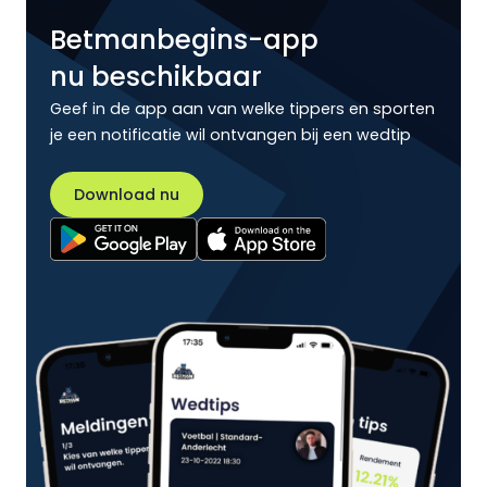
Betmanbegins-app
nu beschikbaar
Geef in de app aan van welke tippers en sporten
je een notificatie wil ontvangen bij een wedtip
Download nu