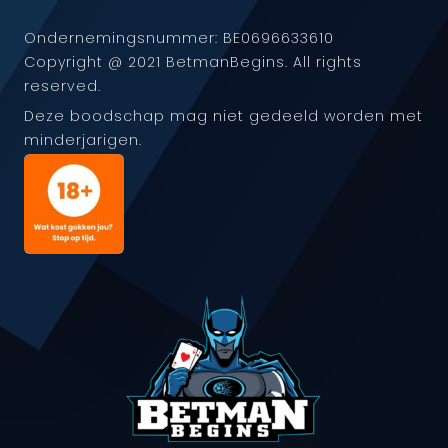
Ondernemingsnummer: BE0696633610
Copyright @ 2021 BetmanBegins. All rights
reserved.
Deze boodschap mag niet gedeeld worden met
minderjarigen.