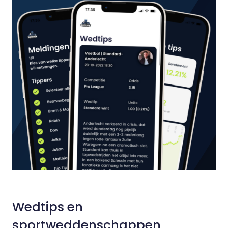
Wedtips en
sportweddenschappen