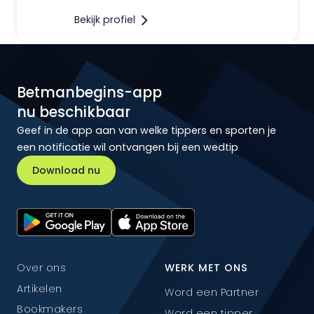
Bekijk profiel
Betmanbegins-app
nu beschikbaar
Geef in de app aan van welke tippers en sporten je
een notificatie wil ontvangen bij een wedtip
Download nu
Over ons
WERK MET ONS
Artikelen
Word een Partner
Bookmakers
Word een tipper