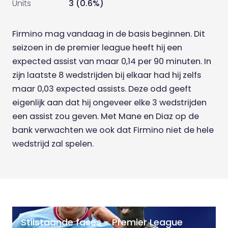
Units
3 (0.6%)
Firmino mag vandaag in de basis beginnen. Dit
seizoen in de premier league heeft hij een
expected assist van maar 0,14 per 90 minuten. In
zijn laatste 8 wedstrijden bij elkaar had hij zelfs
maar 0,03 expected assists. Deze odd geeft
eigenlijk aan dat hij ongeveer elke 3 wedstrijden
een assist zou geven. Met Mane en Diaz op de
bank verwachten we ook dat Firmino niet de hele
wedstrijd zal spelen.
Stilstaande fases - Premier League