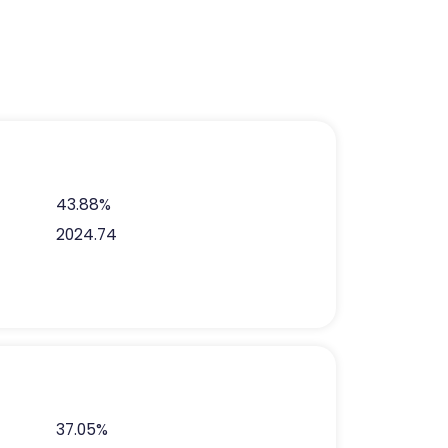
43.88%
2024.74
37.05%