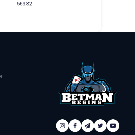
563.82
er