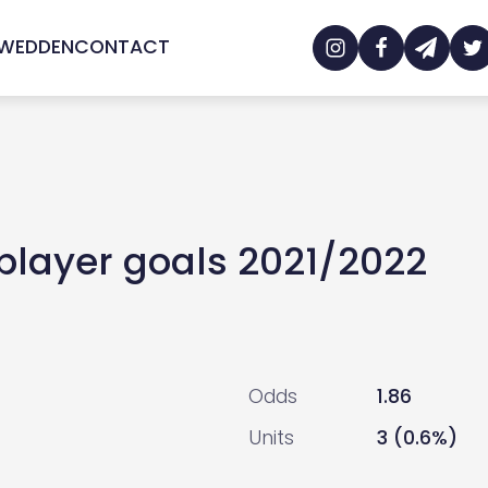
 WEDDEN
CONTACT
 player goals 2021/2022
Odds
1.86
Units
3 (0.6%)