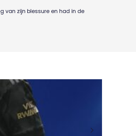
rug van zijn blessure en had in de