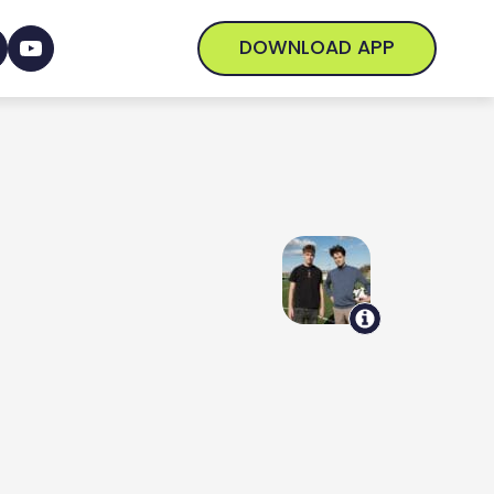
DOWNLOAD APP