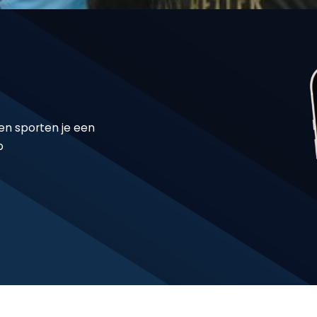
en sporten je een
p