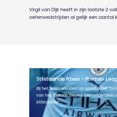
Virgil van Dijk heeft in zijn laatste 2 
oefenwedstrijden al gelijk een aantal 
Stilstaande fases - Premier Lea
Bij het leren wedden op sport is het be
van het laatste nieuws. Eén onderdeel v
stilstaande ...