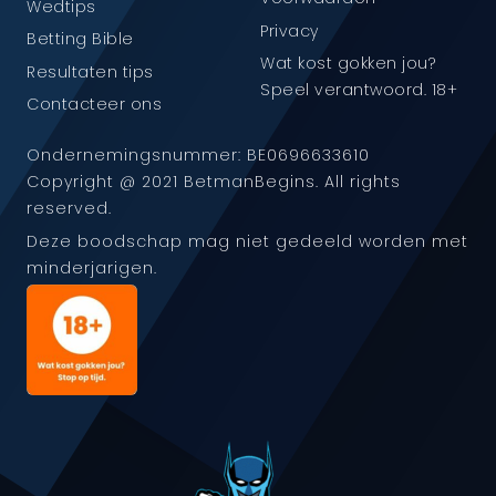
Wedtips
Privacy
Betting Bible
Wat kost gokken jou?
Resultaten tips
Speel verantwoord. 18+
Contacteer ons
Ondernemingsnummer: BE0696633610
Copyright @ 2021 BetmanBegins. All rights
reserved.
Deze boodschap mag niet gedeeld worden met
minderjarigen.