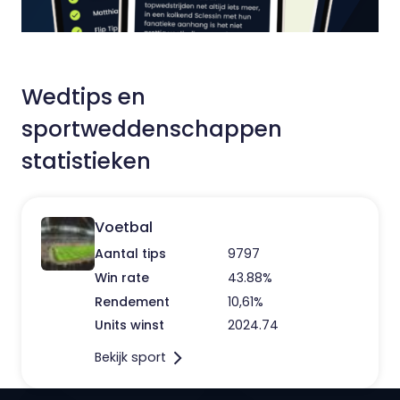
Wedtips en
sportweddenschappen
statistieken
Voetbal
Aantal tips
9797
Win rate
43.88%
Rendement
10,61%
Units winst
2024.74
Bekijk sport