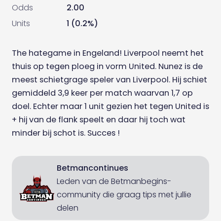
Odds
2.00
Units
1 (0.2%)
The hategame in Engeland! Liverpool neemt het
thuis op tegen ploeg in vorm United. Nunez is de
meest schietgrage speler van Liverpool. Hij schiet
gemiddeld 3,9 keer per match waarvan 1,7 op
doel. Echter maar 1 unit gezien het tegen United is
+ hij van de flank speelt en daar hij toch wat
minder bij schot is. Succes !
Betmancontinues
Leden van de Betmanbegins-
community die graag tips met jullie
delen