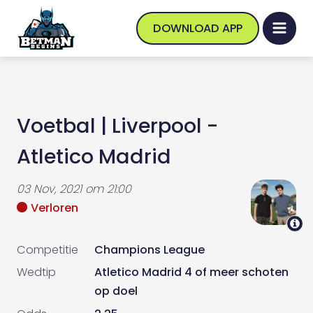
DOWNLOAD APP
Voetbal
|
Liverpool -
Atletico Madrid
03 Nov, 2021
om
21:00
Verloren
Competitie
Champions League
Wedtip
Atletico Madrid 4 of meer schoten
op doel