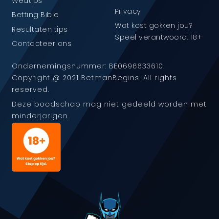
Wedtips
Privacy
Betting Bible
Wat kost gokken jou?
Resultaten tips
Speel verantwoord. 18+
Contacteer ons
Ondernemingsnummer: BE0696633610
Copyright @ 2021 BetmanBegins. All rights
reserved.
Deze boodschap mag niet gedeeld worden met
minderjarigen.