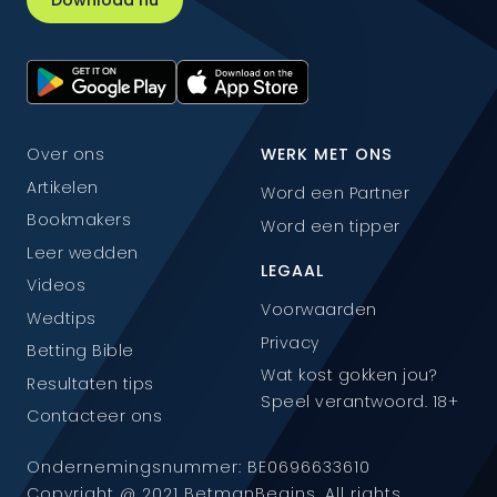
Download nu
Over ons
WERK MET ONS
Artikelen
Word een Partner
Bookmakers
Word een tipper
Leer wedden
LEGAAL
Videos
Voorwaarden
Wedtips
Privacy
Betting Bible
Wat kost gokken jou?
Resultaten tips
Speel verantwoord. 18+
Contacteer ons
Ondernemingsnummer: BE0696633610
Copyright @ 2021 BetmanBegins. All rights