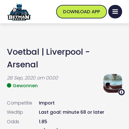
DOWNLOAD APP
Voetbal
|
Liverpool -
Arsenal
28 Sep, 2020
om
00:00
Gewonnen
Competitie
Import
Wedtip
Last goal: minute 68 or later
Odds
1.85