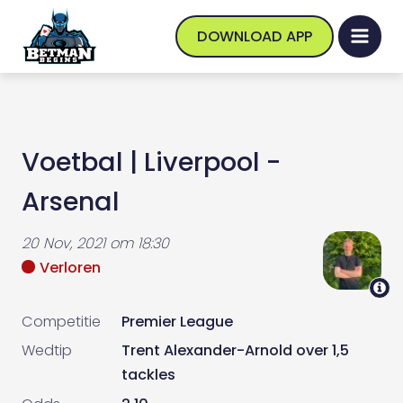
DOWNLOAD APP
Voetbal
|
Liverpool -
Arsenal
20 Nov, 2021
om
18:30
Verloren
Competitie
Premier League
Wedtip
Trent Alexander-Arnold over 1,5
tackles