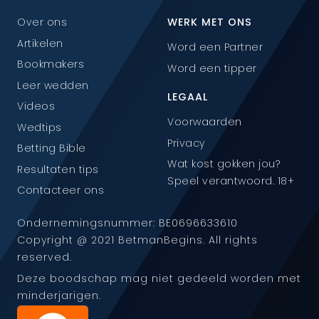
Over ons
WERK MET ONS
Artikelen
Word een Partner
Bookmakers
Word een tipper
Leer wedden
LEGAAL
Videos
Voorwaarden
Wedtips
Privacy
Betting Bible
Wat kost gokken jou?
Resultaten tips
Speel verantwoord. 18+
Contacteer ons
Ondernemingsnummer: BE0696633610
Copyright @ 2021 BetmanBegins. All rights
reserved.
Deze boodschap mag niet gedeeld worden met
minderjarigen.