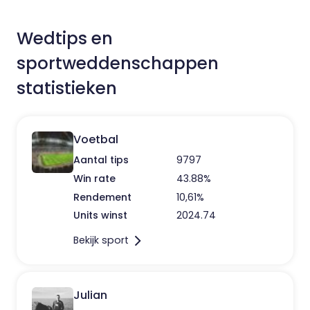
Wedtips en
sportweddenschappen
statistieken
Voetbal
Aantal tips
9797
Win rate
43.88%
Rendement
10,61%
Units winst
2024.74
Bekijk sport
Julian