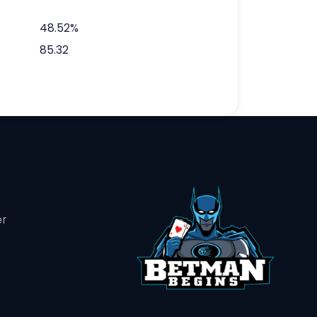
48.52%
85.32
er