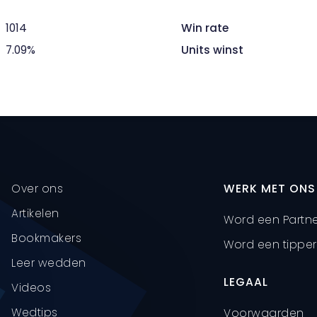
1014
Win rate
7.09%
Units winst
Over ons
WERK MET ONS
Artikelen
Word een Partn
Bookmakers
Word een tipper
Leer wedden
LEGAAL
Videos
Wedtips
Voorwaarden