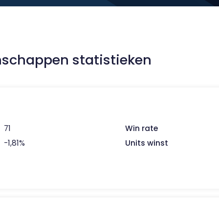
schappen statistieken
71
Win rate
-1,81%
Units winst