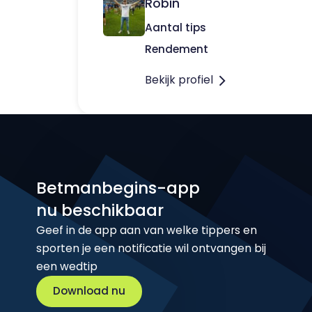
Robin
Aantal tips
Rendement
Bekijk profiel
Betmanbegins-app
nu beschikbaar
Geef in de app aan van welke tippers en
sporten je een notificatie wil ontvangen bij
een wedtip
Download nu