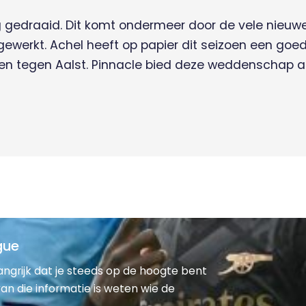
 gedraaid. Dit komt ondermeer door de vele nieuwe 
ingewerkt. Achel heeft op papier dit seizoen een goe
ken tegen Aalst. Pinnacle bied deze weddenschap a
gue
langrijk dat je steeds op de hoogte bent
an die informatie is weten wie de