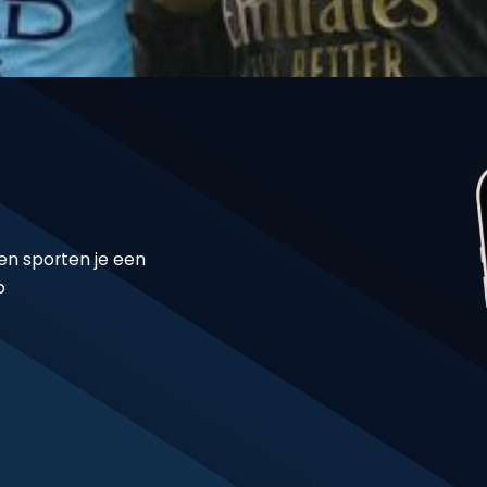
en sporten je een
p