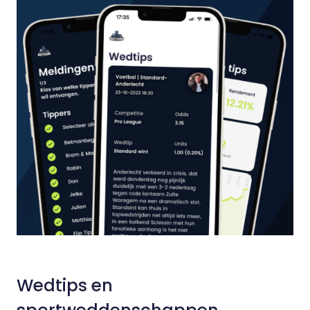
Wedtips en