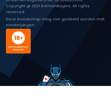
Copyright @ 2021 BetmanBegins. All rights
reserved.
Deze boodschap mag niet gedeeld worden met
minderjarigen.