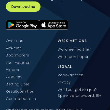
Download nu
Over ons
WERK MET ONS
Artikelen
Word een Partner
Bookmakers
Word een tipper
Leer wedden
LEGAAL
Videos
Voorwaarden
Wedtips
Privacy
Betting Bible
Wat kost gokken jou?
Resultaten tips
Speel verantwoord. 18+
Contacteer ons
Ondernemingsnummer: BE0696633610