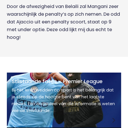
Door de afwezigheid van Belaili zal Mangani zeer
waarschijnlijk de penalty’s op zich nemen. De odd
dat Ajaccio uit een penalty scoort, staat op 9
met under optie. Deze odd lijkt mij dus echt te
hoog!
Stilstaande fases - Premier League
Bij het leren wedden op sport is het belangrijk dat
je steeds op de hoogte bent van het laatste
nieuws. Eén onderdeel van die informatie is weten
wie de stilstaande ...