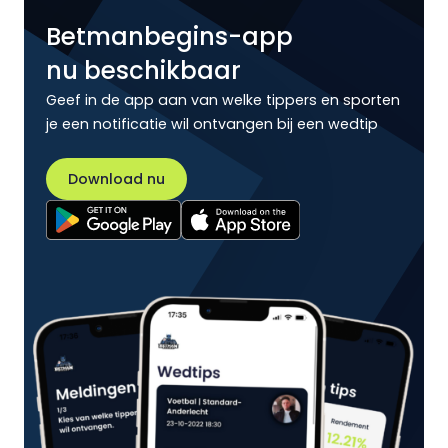
Betmanbegins-app
nu beschikbaar
Geef in de app aan van welke tippers en sporten
je een notificatie wil ontvangen bij een wedtip
Download nu