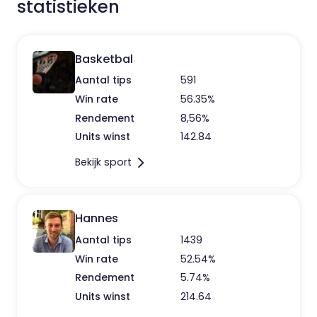
statistieken
Basketbal
Aantal tips
591
Win rate
56.35%
Rendement
8,56%
Units winst
142.84
Bekijk sport
Hannes
Aantal tips
1439
Win rate
52.54%
Rendement
5.74%
Units winst
214.64