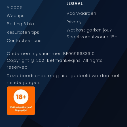
LEGAAL
Videos
Voorwaarden
Wedtips
Privacy
Betting Bible
Wat kost gokken jou?
Resultaten tips
Speel verantwoord. 18+
Contacteer ons
Ondernemingsnummer: BE0696633610
Copyright @ 2021 BetmanBegins. All rights
reserved.
Deze boodschap mag niet gedeeld worden met
minderjarigen.