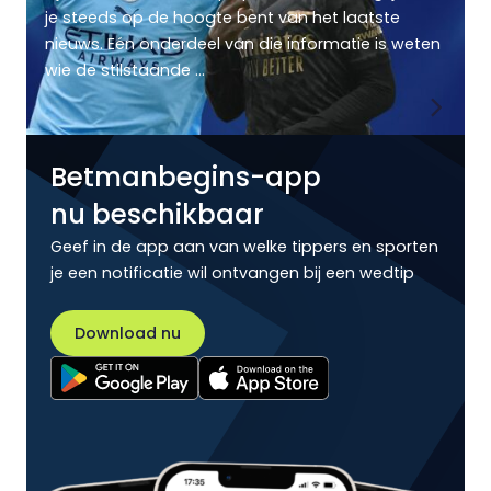
je steeds op de hoogte bent van het laatste
nieuws. Eén onderdeel van die informatie is weten
wie de stilstaande ...
Betmanbegins-app
nu beschikbaar
Geef in de app aan van welke tippers en sporten
je een notificatie wil ontvangen bij een wedtip
Download nu