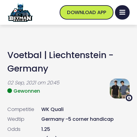
DOWNLOAD APP
Voetbal
|
Liechtenstein -
Germany
02 Sep, 2021
om
20:45
Gewonnen
Competitie
WK Quali
Wedtip
Germany -5 corner handicap
Odds
1.25