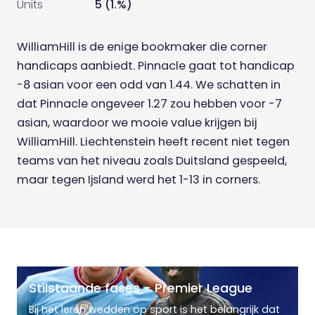
Units
5 (1.%)
WilliamHill is de enige bookmaker die corner
handicaps aanbiedt. Pinnacle gaat tot handicap
-8 asian voor een odd van 1.44. We schatten in
dat Pinnacle ongeveer 1.27 zou hebben voor -7
asian, waardoor we mooie value krijgen bij
WilliamHill. Liechtenstein heeft recent niet tegen
teams van het niveau zoals Duitsland gespeeld,
maar tegen Ijsland werd het 1-13 in corners.
Stilstaande fases - Premier League
Bij het leren wedden op sport is het belangrijk dat