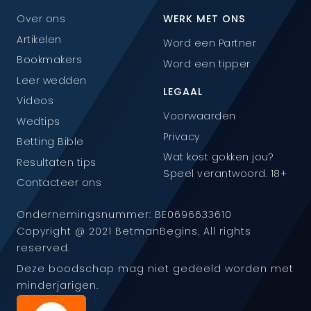
Over ons
WERK MET ONS
Artikelen
Word een Partner
Bookmakers
Word een tipper
Leer wedden
LEGAAL
Videos
Voorwaarden
Wedtips
Privacy
Betting Bible
Wat kost gokken jou?
Resultaten tips
Speel verantwoord. 18+
Contacteer ons
Ondernemingsnummer: BE0696633610
Copyright @ 2021 BetmanBegins. All rights
reserved.
Deze boodschap mag niet gedeeld worden met
minderjarigen.