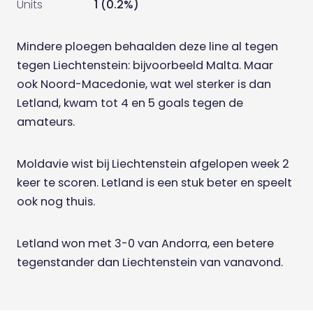
Units
1 (0.2%)
Mindere ploegen behaalden deze line al tegen
tegen Liechtenstein: bijvoorbeeld Malta. Maar
ook Noord-Macedonie, wat wel sterker is dan
Letland, kwam tot 4 en 5 goals tegen de
amateurs.
Moldavie wist bij Liechtenstein afgelopen week 2
keer te scoren. Letland is een stuk beter en speelt
ook nog thuis.
Letland won met 3-0 van Andorra, een betere
tegenstander dan Liechtenstein van vanavond.