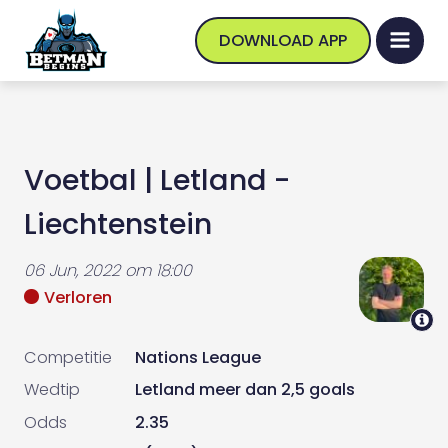
DOWNLOAD APP
Voetbal
|
Letland -
Liechtenstein
06 Jun, 2022
om
18:00
Verloren
Competitie
Nations League
Wedtip
Letland meer dan 2,5 goals
Odds
2.35