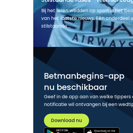
Bij het leren wedden op sport is het be
van het laatste nieuws. Eén onderdeel v
stilstaande ...
Betmanbegins-app
nu beschikbaar
Geef in de app aan van welke tippers 
notificatie wil ontvangen bij een wedti
Download nu