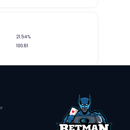
21.54%
100.81
er