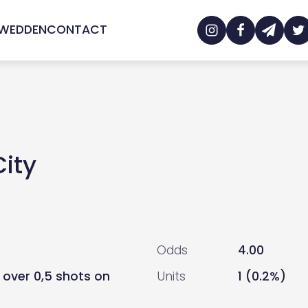
 WEDDEN
CONTACT
City
Odds
4.00
 over 0,5 shots on
Units
1 (0.2%)