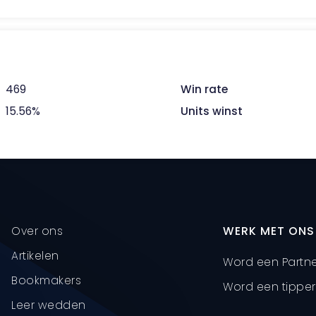
469
Win rate
15.56%
Units winst
Over ons
WERK MET ONS
Artikelen
Word een Partn
Bookmakers
Word een tipper
Leer wedden