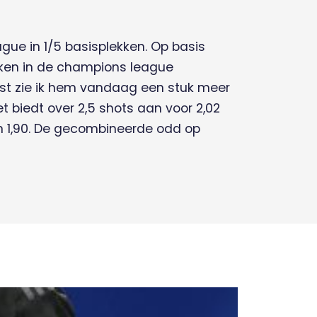
gue in 1/5 basisplekken. Op basis
tieken in de champions league
ast zie ik hem vandaag een stuk meer
 biedt over 2,5 shots aan voor 2,02
 en 1,90. De gecombineerde odd op