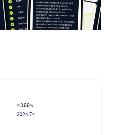
43.88%
2024.74