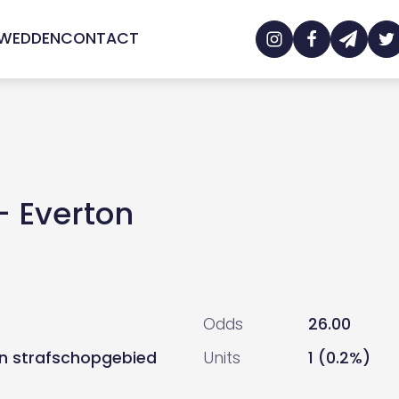
 WEDDEN
CONTACT
- Everton
Odds
26.00
en strafschopgebied
Units
1 (0.2%)