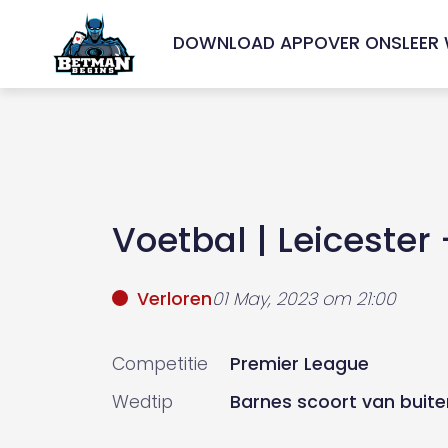
DOWNLOAD APP
OVER ONS
LEER
Voetbal
|
Leicester 
Verloren
01 May, 2023
om
21:00
Competitie
Premier League
Wedtip
Barnes scoort van buit