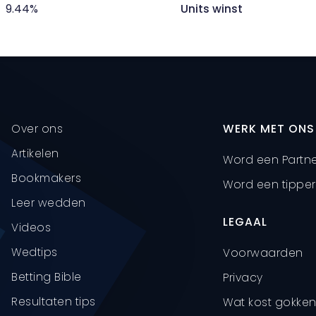
9.44%
Units winst
Over ons
WERK MET ONS
Artikelen
Word een Partn
Bookmakers
Word een tipper
Leer wedden
LEGAAL
Videos
Wedtips
Voorwaarden
Betting Bible
Privacy
Resultaten tips
Wat kost gokken