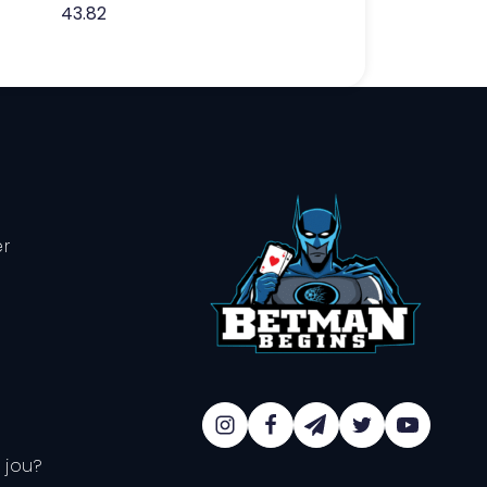
43.82
er
 jou?