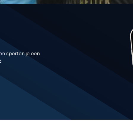
en sporten je een
p