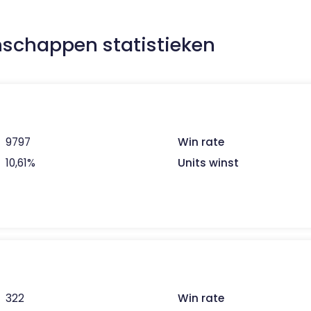
schappen statistieken
9797
Win rate
10,61%
Units winst
322
Win rate