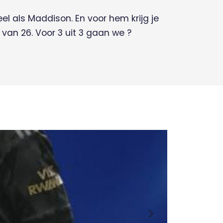
el als Maddison. En voor hem krijg je
van 26. Voor 3 uit 3 gaan we ?