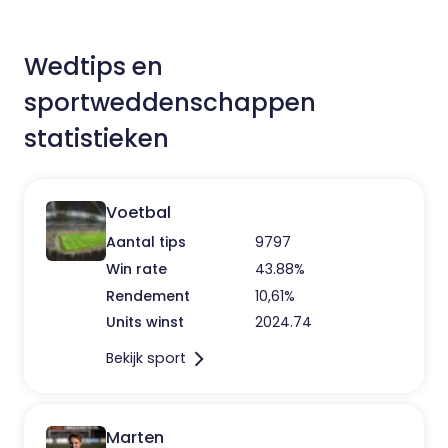
Wedtips en
sportweddenschappen
statistieken
Voetbal
Aantal tips
9797
Win rate
43.88%
Rendement
10,61%
Units winst
2024.74
Bekijk sport
Marten