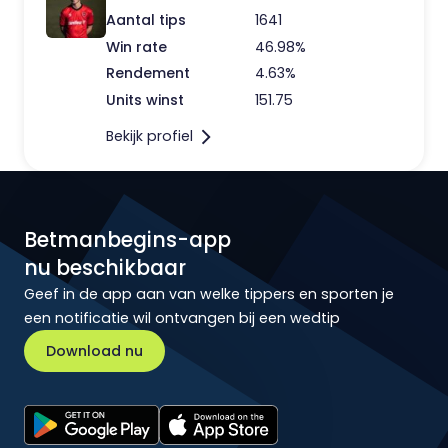
Aantal tips
1641
Win rate
46.98%
Rendement
4.63%
Units winst
151.75
Bekijk profiel
Betmanbegins-app
nu beschikbaar
Geef in de app aan van welke tippers en sporten je
een notificatie wil ontvangen bij een wedtip
Download nu