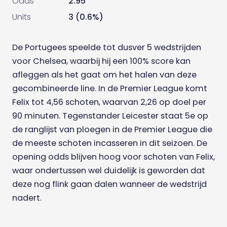
Odds
2.95
Units
3 (0.6%)
De Portugees speelde tot dusver 5 wedstrijden
voor Chelsea, waarbij hij een 100% score kan
afleggen als het gaat om het halen van deze
gecombineerde line. In de Premier League komt
Felix tot 4,56 schoten, waarvan 2,26 op doel per
90 minuten. Tegenstander Leicester staat 5e op
de ranglijst van ploegen in de Premier League die
de meeste schoten incasseren in dit seizoen. De
opening odds blijven hoog voor schoten van Felix,
waar ondertussen wel duidelijk is geworden dat
deze nog flink gaan dalen wanneer de wedstrijd
nadert.