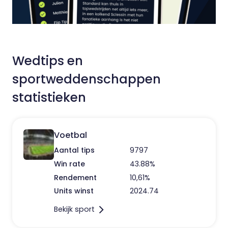
Wedtips en
sportweddenschappen
statistieken
Voetbal
Aantal tips
9797
Win rate
43.88%
Rendement
10,61%
Units winst
2024.74
Bekijk sport