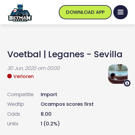
DOWNLOAD APP
Voetbal
|
Leganes - Sevilla
30 Jun, 2020
om
00:00
Verloren
Competitie
Import
Wedtip
Ocampos scores first
Odds
8.00
Units
1 (0.2%)