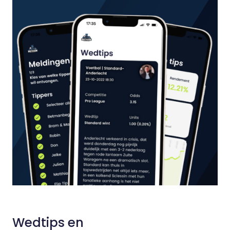
Wedtips en