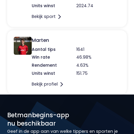
Units winst
2024.74
Bekijk sport
Marten
Aantal tips
1641
Win rate
46.98%
Rendement
4.63%
Units winst
151.75
Bekijk profiel
Betmanbegins-app
nu beschikbaar
Geef in de app aan van welke tippers en sporten je