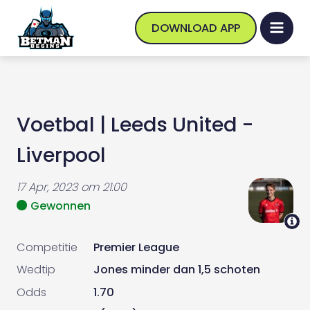
DOWNLOAD APP
Voetbal
|
Leeds United -
Liverpool
17 Apr, 2023
om
21:00
Gewonnen
Competitie
Premier League
Wedtip
Jones minder dan 1,5 schoten
Odds
1.70