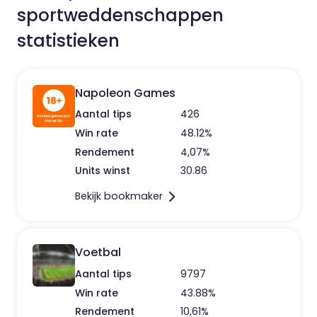
sportweddenschappen
statistieken
Napoleon Games
Aantal tips
426
Win rate
48.12%
Rendement
4,07%
Units winst
30.86
Bekijk bookmaker
Voetbal
Aantal tips
9797
Win rate
43.88%
Rendement
10,61%