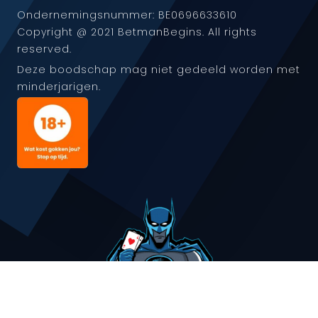
Ondernemingsnummer: BE0696633610
Copyright @ 2021 BetmanBegins. All rights
reserved.
Deze boodschap mag niet gedeeld worden met
minderjarigen.