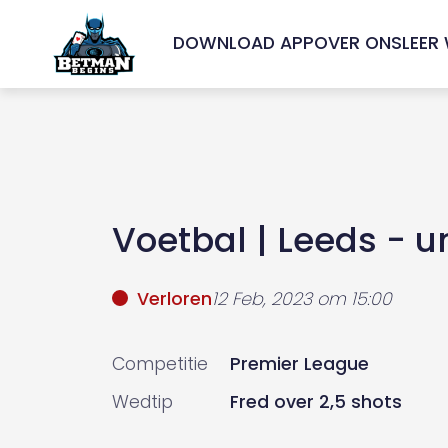
DOWNLOAD APP
OVER ONS
LEER
Voetbal
|
Leeds - u
Verloren
12 Feb, 2023
om
15:00
Competitie
Premier League
Wedtip
Fred over 2,5 shots