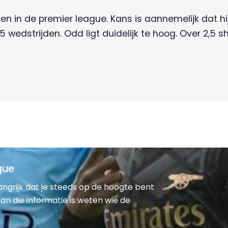
ken in de premier league. Kans is aannemelijk dat h
5 wedstrijden. Odd ligt duidelijk te hoog. Over 2,5 sh
gue
langrijk dat je steeds op de hoogte bent
an die informatie is weten wie de