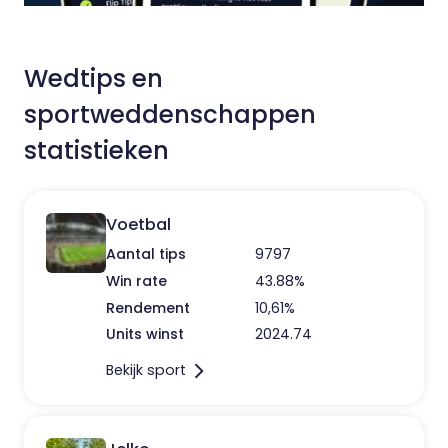
Wedtips en
sportweddenschappen
statistieken
Voetbal
Aantal tips
9797
Win rate
43.88%
Rendement
10,61%
Units winst
2024.74
Bekijk sport