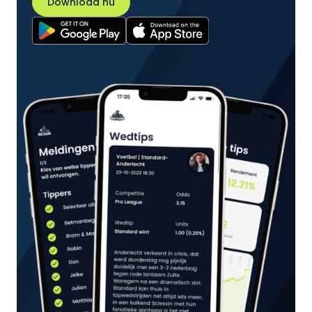
Download nu