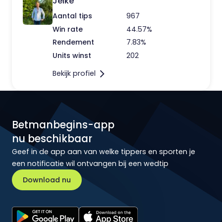
Jelke
Aantal tips
967
Win rate
44.57%
Rendement
7.83%
Units winst
202
Bekijk profiel
Betmanbegins-app
nu beschikbaar
Geef in de app aan van welke tippers en sporten je
een notificatie wil ontvangen bij een wedtip
Download nu