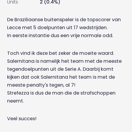
Units
2 (0.4%)
De Braziliaanse buitenspeler is de topscorer van
Lecce met 5 doelpunten uit 17 wedstrijden.
In eerste instantie dus een vrije normale odd.
Toch vind ik deze bet zeker de moeite waard.
Salernitana is namelijk het team met de meeste
tegendoelpunten uit de Serie A. Daarbij komt
kijken dat ook Salernitana het team is met de
meeste penalty's tegen, al 7!
Strefezza is dus de man die de strafschoppen
neemt.
Veel succes!