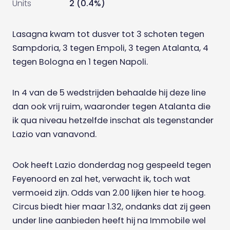
Units
2 (0.4%)
Lasagna kwam tot dusver tot 3 schoten tegen
Sampdoria, 3 tegen Empoli, 3 tegen Atalanta, 4
tegen Bologna en 1 tegen Napoli.
In 4 van de 5 wedstrijden behaalde hij deze line
dan ook vrij ruim, waaronder tegen Atalanta die
ik qua niveau hetzelfde inschat als tegenstander
Lazio van vanavond.
Ook heeft Lazio donderdag nog gespeeld tegen
Feyenoord en zal het, verwacht ik, toch wat
vermoeid zijn. Odds van 2.00 lijken hier te hoog.
Circus biedt hier maar 1.32, ondanks dat zij geen
under line aanbieden heeft hij na Immobile wel