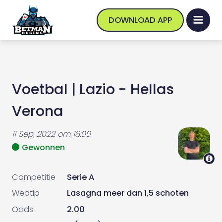
DOWNLOAD APP
Voetbal
|
Lazio - Hellas
Verona
11 Sep, 2022
om
18:00
Gewonnen
Competitie
Serie A
Wedtip
Lasagna meer dan 1,5 schoten
Odds
2.00