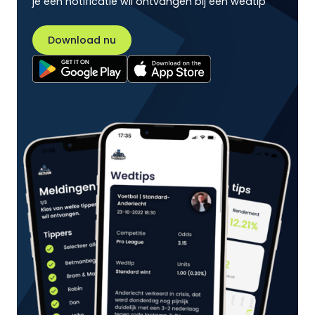
je een notificatie wil ontvangen bij een wedtip
Download nu