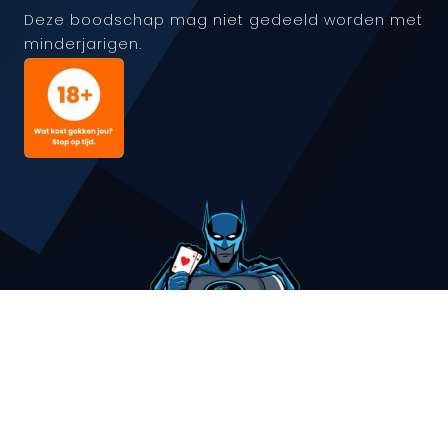
Deze boodschap mag niet gedeeld worden met
minderjarigen.