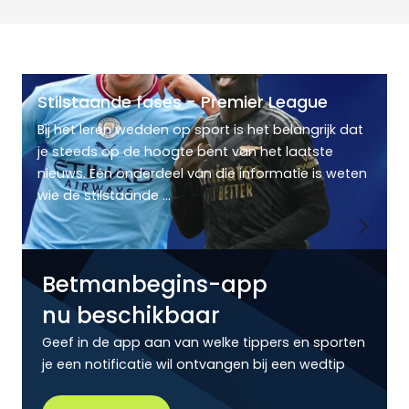
Stilstaande fases - Premier League
Bij het leren wedden op sport is het belangrijk dat
je steeds op de hoogte bent van het laatste
nieuws. Eén onderdeel van die informatie is weten
wie de stilstaande ...
Betmanbegins-app
nu beschikbaar
Geef in de app aan van welke tippers en sporten
je een notificatie wil ontvangen bij een wedtip