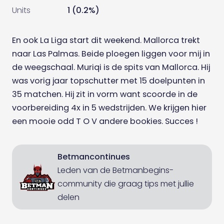
Units
1 (0.2%)
En ook La Liga start dit weekend. Mallorca trekt
naar Las Palmas. Beide ploegen liggen voor mij in
de weegschaal. Muriqi is de spits van Mallorca. Hij
was vorig jaar topschutter met 15 doelpunten in
35 matchen. Hij zit in vorm want scoorde in de
voorbereiding 4x in 5 wedstrijden. We krijgen hier
een mooie odd T O V andere bookies. Succes !
Betmancontinues
Leden van de Betmanbegins-
community die graag tips met jullie
delen