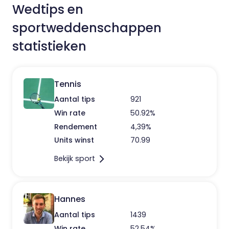
Wedtips en
sportweddenschappen
statistieken
Tennis
Aantal tips
921
Win rate
50.92%
Rendement
4,39%
Units winst
70.99
Bekijk sport
Hannes
Aantal tips
1439
Win rate
52.54%