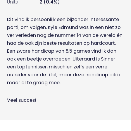
Units
2 (0.4%)
Dit vind ik persoonlijk een bijzonder interessante
partij om volgen. Kyle Edmund was in een niet zo
ver verleden nog de nummer 14 van de wereld én
haalde ook zijn beste resultaten op hardcourt.
Een zware handicap van 8,5 games vind ik dan
ook een beetje overroepen. Uiteraard is Sinner
een toptennisser, misschien zelfs een verre
outsider voor de titel, maar deze handicap pik ik
maar al te graag mee.
Veel succes!