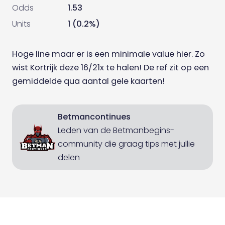
Odds
1.53
Units
1 (0.2%)
Hoge line maar er is een minimale value hier. Zo
wist Kortrijk deze 16/21x te halen! De ref zit op een
gemiddelde qua aantal gele kaarten!
Betmancontinues
Leden van de Betmanbegins-
community die graag tips met jullie
delen