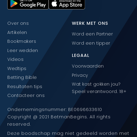
Over ons
WERK MET ONS
Artikelen
Word een Partner
Bookmakers
Word een tipper
Leer wedden
LEGAAL
Videos
Voorwaarden
Wedtips
Privacy
Betting Bible
Wat kost gokken jou?
Resultaten tips
Speel verantwoord. 18+
Contacteer ons
Ondernemingsnummer: BE0696633610
Copyright @ 2021 BetmanBegins. All rights
reserved.
Deze boodschap mag niet gedeeld worden met