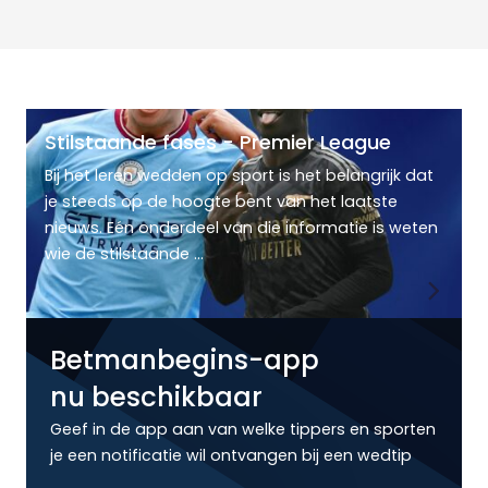
Stilstaande fases - Premier League
Bij het leren wedden op sport is het belangrijk dat
je steeds op de hoogte bent van het laatste
nieuws. Eén onderdeel van die informatie is weten
wie de stilstaande ...
Betmanbegins-app
nu beschikbaar
Geef in de app aan van welke tippers en sporten
je een notificatie wil ontvangen bij een wedtip